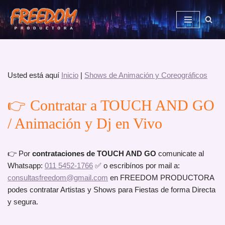
Saltar
al
contenido
Usted está aquí
Inicio
|
Shows de Animación y Coreográficos
👉 Contratar a TOUCH AND GO
/ Animación y Dj en Vivo
👉 Por
contrataciones de TOUCH AND GO
comunicate al
Whatsapp:
011 5452-1766
✅ o escribínos por mail a:
consultasfreedom@gmail.com
en FREEDOM PRODUCTORA
podes contratar Artistas y Shows para Fiestas de forma Directa
y segura.