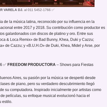
R VARELA
DJ.
al 011 5452-1766 ✅
a de la música latina, reconocido por su influencia en la
ernacional entre 2017 y 2018. Su contribución como productor es
itos galardonados con discos de platino y oro. Entre sus
oca & Loca Remix» de Bad Bunny, Khea, Duki y Cazzu;
a» de Cazzu; y «B.U.H.O» de Duki, Khea, Midel y Arse, por
66 ✅
FREEDOM PRODUCTORA
– Shows para Fiestas
Buenos Aires, su pasión por la música se despertó desde
clases de piano, pero su verdadero descubrimiento llegó
e su computadora. Inspirado inicialmente por artistas como
 de películas, su enfoque musical evolucionó hacia el
estilo.