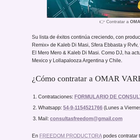
👉 Contratar a
OMA
Su lista de éxitos continúa creciendo, con prod
Remix» de Kaleb Di Masi, Sfera Ebbasta y Rvfv
El Mero Mero & Kaleb Di Masi. Como DJ, ha actu
Mexico y Lollapalooza Argentina y Chile.
¿Cómo contratar a OMAR VARE
Contrataciones:
FORMULARIO DE CONSUL
Whatsapp:
54-9-1154521766
(Lunes a Viernes
Mail:
consultasfreedom@gmail.com
En
FREEDOM PRODUCTORA
podes contrat