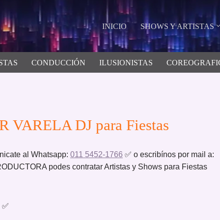
INICIO
SHOWS Y ARTISTAS
STAS
CONDUCCIÓN
ILUSIONISTAS
COREOGRAFI
R VARELA DJ para Fiestas
icate al Whatsapp:
011 5452-1766
✅ o escribínos por mail a:
UCTORA podes contratar Artistas y Shows para Fiestas
✅