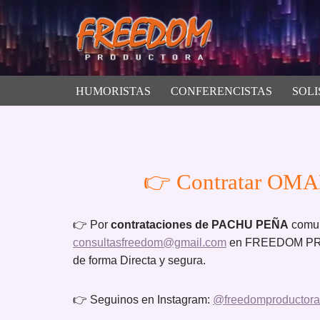
Saltar
al
contenido
HUMORISTAS
CONFERENCISTAS
SOLI
👉 Contratar OMA
👉 Por
contrataciones de PACHU PEÑA
comun
consultasfreedom@gmail.com
en FREEDOM PROD
de forma Directa y segura.
👉 Seguinos en Instagram:
@freedomproductora