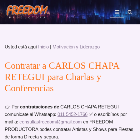
Saltar
al
contenido
Usted está aquí
Inicio
|
Motivación y Liderazgo
Contratar a CARLOS CHAPA
RETEGUI para Charlas y
Conferencias
👉 Por
contrataciones de
CARLOS CHAPA RETEGUI
comunicate al Whatsapp:
011 5452-1766
✅ o escribínos por
mail a:
consultasfreedom@gmail.com
en FREEDOM
PRODUCTORA podes contratar Artistas y Shows para Fiestas
de forma Directa y segura.