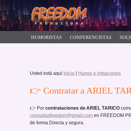
Saltar
al
contenido
HUMORISTAS
CONFERENCISTAS
SOLI
Usted está aquí
Inicio
|
Humor e imitaciones
👉 Contratar a ARIEL TAR
👉 Por
contrataciones de ARIEL TARICO
comu
consultasfreedom@gmail.com
en FREEDOM PROD
de forma Directa y segura.