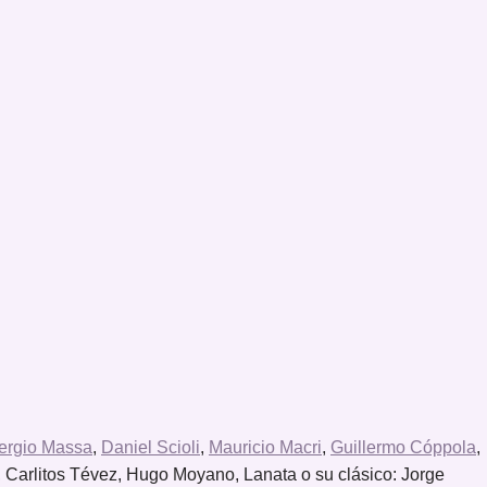
ergio Massa
,
Daniel Scioli
,
Mauricio Macri
,
Guillermo Cóppola
,
V, Carlitos Tévez, Hugo Moyano, Lanata o su clásico: Jorge