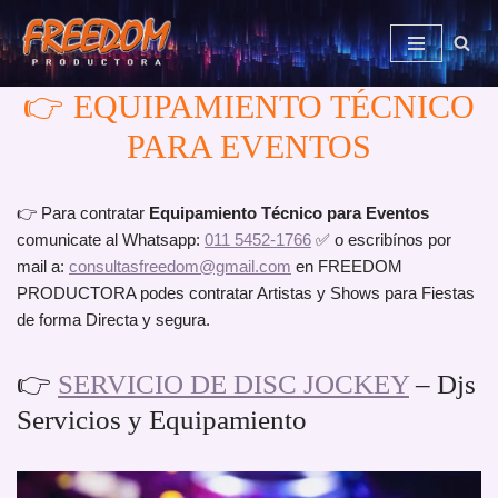
Saltar
al
👉 EQUIPAMIENTO TÉCNICO
contenido
PARA EVENTOS
👉 Para contratar
Equipamiento Técnico para Eventos
comunicate al Whatsapp:
011 5452-1766
✅ o escribínos por
mail a:
consultasfreedom@gmail.com
en FREEDOM
PRODUCTORA podes contratar Artistas y Shows para Fiestas
de forma Directa y segura.
👉
SERVICIO DE DISC JOCKEY
– Djs
Servicios y Equipamiento