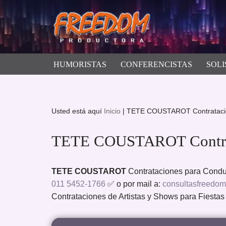
Saltar
al
contenido
HUMORISTAS
CONFERENCISTAS
SOLI
Usted está aquí
Inicio
|
TETE COUSTAROT Contrataci
TETE COUSTAROT Contra
TETE COUSTAROT
Contrataciones para Conduc
011 5452-1766
✅ o por mail a:
consultasfreedo
Contrataciones de Artistas y Shows para Fiestas