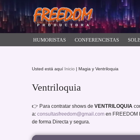
Saltar
al
contenido
HUMORISTAS
CONFERENCISTAS
SOLI
Usted está aquí
Inicio
|
Magia y Ventriloquia
Ventriloquia
👉 Para contratar shows de
VENTRILOQUIA
co
a:
consultasfreedom@gmail.com
en FREEDOM PR
de forma Directa y segura.